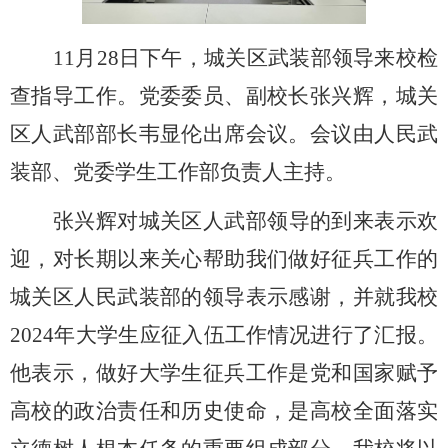
11
月
28
日下午，城关区武装部领导来校检
查指导工作。党委委员、副校长
张兴辉
，城关
区人武部部长
韦显伦
出席会议
。
会议由人民武
装部、党委学生工作部
负责人
主持。
张兴辉
对城关区人武部领导的到来表示欢
迎，对长期以来关心帮助我们做好征兵工作的
城关区人民武装部的领导表示感谢
，
并
就我校
202
4
年大学生应征入伍工作情况
进行了
汇报。
他表示，做好大学生征兵工作是党和国家赋予
高校的政治责任和历史使命，是高校全面落实