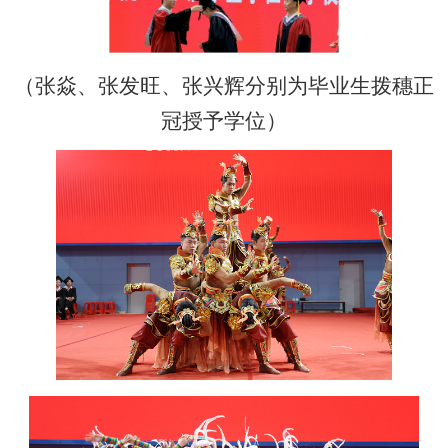
（张焱、张发旺、张兴辉分别为毕业生拨穗正
冠授予学位）